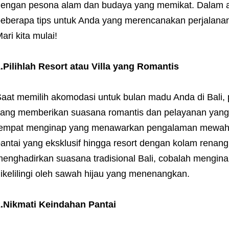
engan pesona alam dan budaya yang memikat. Dalam ar
eberapa tips untuk Anda yang merencanakan perjalanan
ari kita mulai!
.Pilihlah Resort atau Villa yang Romantis
aat memilih akomodasi untuk bulan madu Anda di Bali, p
ang memberikan suasana romantis dan pelayanan yang i
empat menginap yang menawarkan pengalaman mewah dan 
antai yang eksklusif hingga resort dengan kolam renang 
enghadirkan suasana tradisional Bali, cobalah menginap
ikelilingi oleh sawah hijau yang menenangkan.
.Nikmati Keindahan Pantai