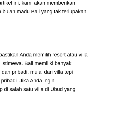
tikel ini, kami akan memberikan
 bulan madu Bali yang tak terlupakan.
astikan Anda memilih resort atau villa
stimewa. Bali memiliki banyak
pribadi, mulai dari villa tepi
pribadi. Jika Anda ingin
 di salah satu villa di Ubud yang