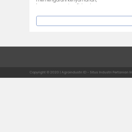
memengaruhi kenyamanan,
keamanan, serta efisiensi
operasional. Lantai yang kuat...
Copyright © 2020 | Agroindustri ID - Situs Industri Pertanian 