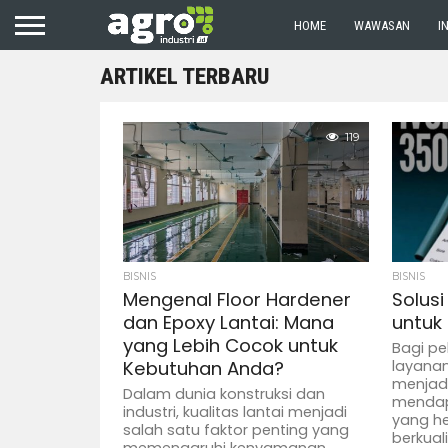
HOME
WAWASAN
I
ARTIKEL TERBARU
119
BISNIS
BISNIS
Mengenal Floor Hardener
Solusi
dan Epoxy Lantai: Mana
untuk
yang Lebih Cocok untuk
Bagi pe
Kebutuhan Anda?
layanan
menjadi
Dalam dunia konstruksi dan
mendap
industri, kualitas lantai menjadi
yang h
salah satu faktor penting yang
berkual