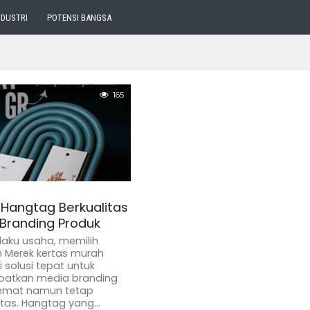
NDUSTRI
POTENSI BANGSA
165
 Hangtag Berkualitas
 Branding Produk
laku usaha, memilih
 Merek kertas murah
 solusi tepat untuk
atkan media branding
emat namun tetap
itas. Hangtag yang...