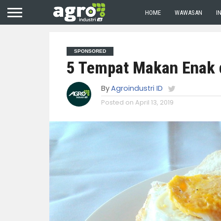
HOME
WAWASAN
I
SPONSORED
5 Tempat Makan Enak d
By
Agroindustri ID
Posted on
April 13, 2019