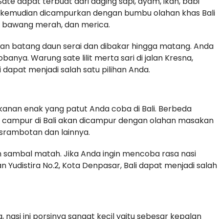
. Sate dapat terbuat dari daging sapi, ayam, ikan, babi
, kemudian dicampurkan dengan bumbu olahan khas Bali
is, bawang merah, dan merica.
kan batang daun serai dan dibakar hingga matang. Anda
anya. Warung sate lilit merta sari di jalan Kresna,
 dapat menjadi salah satu pilihan Anda.
anan enak yang patut Anda coba di Bali. Berbeda
si campur di Bali akan dicampur dengan olahan masakan
u, srambotan dan lainnya.
an sambal matah. Jika Anda ingin mencoba rasa nasi
n Yudistira No.2, Kota Denpasar, Bali dapat menjadi salah
Ya, nasi ini porsinya sangat kecil yaitu sebesar kepalan