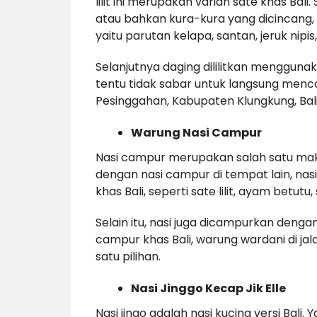
lilit ini merupakan varian sate khas Bali
atau bahkan kura-kura yang dicincang
yaitu parutan kelapa, santan, jeruk nip
Selanjutnya daging dililitkan mengguna
tentu tidak sabar untuk langsung mencob
Pesinggahan, Kabupaten Klungkung, Bali
Warung Nasi Campur
Nasi campur merupakan salah satu mak
dengan nasi campur di tempat lain, na
khas Bali, seperti sate lilit, ayam betut
Selain itu, nasi juga dicampurkan deng
campur khas Bali, warung wardani di jala
satu pilihan.
Nasi Jinggo Kecap Jik Elle
Nasi jingo adalah nasi kucing versi Bali. 