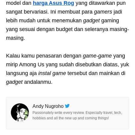
model dan
harga Asus Rog
yang ditawarkan pun
sangat bervariasi. Ini membuat para
gamers
jadi
lebih mudah untuk menemukan
gadget
gaming
yang sesuai dengan budget dan seleranya masing-
masing.
Kalau kamu penasaran dengan
game-game
yang
mirip Among Us yang sudah disebutkan diatas, yuk
langsung aja
instal game
tersebut dan mainkan di
gadget
andalanmu.
Andy Nugroho
Passionately write every review. Especially travel, tech,
hobbies and all the new up and coming things!