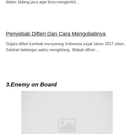
dalam bidang jasa agar bisa mengambil…
Penyebab Difteri Dan Cara Mengobatinya
Gejala difteri kembali menyerang Indonesia sejak tahun 2017 silam,
Setelah beberapa waktu menghilang. Wabah difteri…
3.Enemy on Board