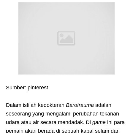
Sumber: pinterest
Dalam istilah kedokteran
Barotrauma
adalah
seseorang yang mengalami perubahan tekanan
udara atau air secara mendadak. Di
game
ini para
pemain akan berada di sebuah kapal selam dan