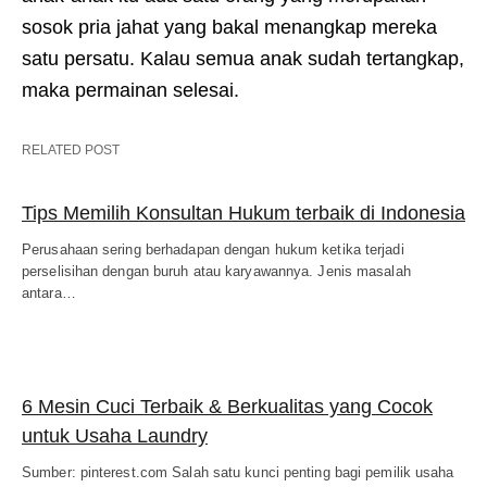
sosok pria jahat yang bakal menangkap mereka
satu persatu. Kalau semua anak sudah tertangkap,
maka permainan selesai.
RELATED POST
Tips Memilih Konsultan Hukum terbaik di Indonesia
Perusahaan sering berhadapan dengan hukum ketika terjadi
perselisihan dengan buruh atau karyawannya. Jenis masalah
antara…
6 Mesin Cuci Terbaik & Berkualitas yang Cocok
untuk Usaha Laundry
Sumber: pinterest.com Salah satu kunci penting bagi pemilik usaha