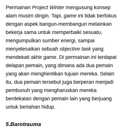
Permainan
Project Winter
mengusung konsep
alam musim dingin. Tapi,
game
ini tidak berfokus
dengan aspek bangun-membangun melainkan
bekerja sama untuk memperbaiki sesuatu,
mengumpulkan sumber energi, sampai
menyelesaikan sebuah
objective task
yang
mendekati akhir
game
. Di permainan ini terdapat
delapan pemain, yang dimana ada dua pemain
yang akan menghentikan tujuan mereka. Selain
itu, dua pemain tersebut juga berperan menjadi
pembunuh yang mengharuskan mereka
berdekatan dengan pemain lain yang berjuang
untuk bertahan hidup.
5.Barotrauma