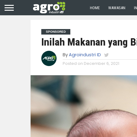
HOME
WAWASAN
I
SPONSORED
Inilah Makanan yang B
By
Agroindustri ID
Posted on
December 6, 2021