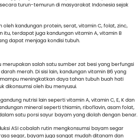
secara turun-temurun di masyarakat Indonesia sejak
 oleh kandungan protein, serat, vitamin C, folat, zinc,
n itu, terdapat juga kandungan vitamin A, vitamin B
ng dapat menjaga kondisi tubuh.
u merupakan salah satu sumber zat besi yang berfungsi
rah merah. Di sisi lain, kandungan vitamin B6 yang
a mampu meningkatkan daya tahan tubuh buah hati
k dikonsumsi oleh ibu menyusui.
ndung nutrisi lain seperti vitamin A, vitamin C, E, K dan
dungan mineral seperti thiamin, riboflavin, asam folat,
 dalam satu porsi sayur bayam yang diolah dengan benar.
oduksi ASI cobalah rutin mengkonsumsi bayam segar
i rasa segar, bayam juga sangat mudah ditanam dan