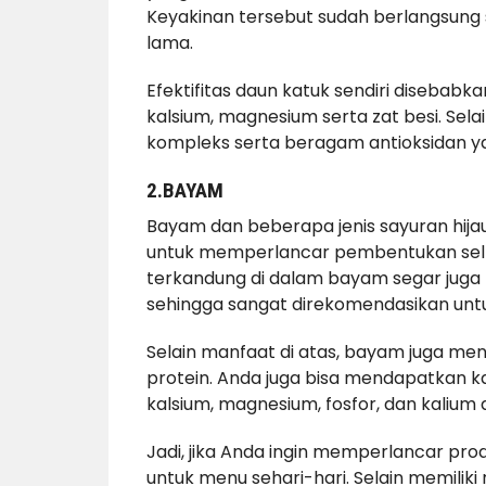
Keyakinan tersebut sudah berlangsung 
lama.
Efektifitas daun katuk sendiri disebabkan
kalsium, magnesium serta zat besi. Selai
kompleks serta beragam antioksidan ya
2.BAYAM
Bayam dan beberapa jenis sayuran hija
untuk memperlancar pembentukan sel da
terkandung di dalam bayam segar jug
sehingga sangat direkomendasikan untu
Selain manfaat di atas, bayam juga menga
protein. Anda juga bisa mendapatkan kan
kalsium, magnesium, fosfor, dan kalium
Jadi, jika Anda ingin memperlancar pr
untuk menu sehari-hari. Selain memilik